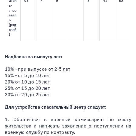
ител
08
7
9
8
42
62
ь-
спас
ател
ь
(ряд
овой
)
Надбавка за выслугу лет:
10% - при выпуске от 2-5 лет
15% - от 5 до 10 лет
20% от 10 до 15 лет
25% от 15 до 20 лет
30% от 20 до 25 лет
Для устройства спасательный центр следует:
1. Обратиться в военный комиссариат по месту
жительства и написать заявление о поступлении на
военную службу по контракту.