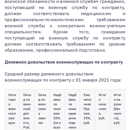
воинской обязанности и военной службе» гражданин,
поступающий на военную службу по контракту,
должен
cоответствовать медицинским и
Тип раздела
профессионально-психологическим требованиям
военной службы к конкретным военно-учетным
специальностям. Кроме того, гражданин
поступающий на военную службу по контракту
должен соответствовать требованиям по уровню
образования, профессиональной подготовки.
Денежное довольствие военнослужащих по контракту
Средний размер денежного довольствия
военнослужащих по контракту с 01 января 2021 года:
Кате
Окла
Окла
Надб
Надб
Еже
Итог
Итог
гори
д по
д по
авка
авка
меся
о
о на
я
воин
воин
за
за
чная
начи
руки
воен
ской
ском
экип
кома
Пре
слен
(без
носл
дол
у
ажи
ндов
мия
о,
нало
ужа
жно
зван
20%.
ание
25%,
руб.
га),
щих
сти,
ию
(не у
отде
руб.
руб.
Руб.
всех
лени