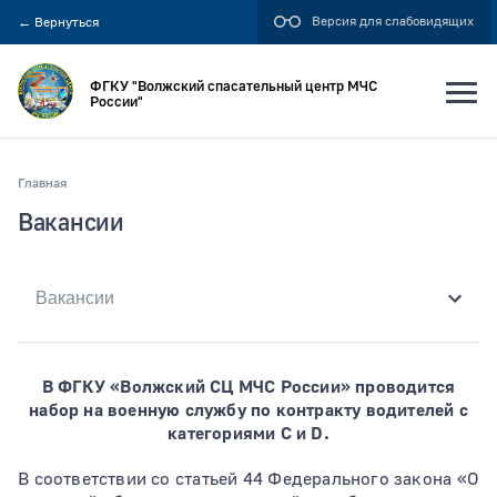
Версия для слабовидящих
←
Вернуться
ФГКУ "Волжский спасательный центр МЧС
России"
Главная
Искать по:
Вакансии
всей фразе
отдельным словам
Публикация не ранее
В ФГКУ «Волжский СЦ МЧС России» проводится
набор на военную службу по контракту водителей с
категориями С и D.
Публикация не позднее
В соответствии со статьей 44 Федерального закона «О