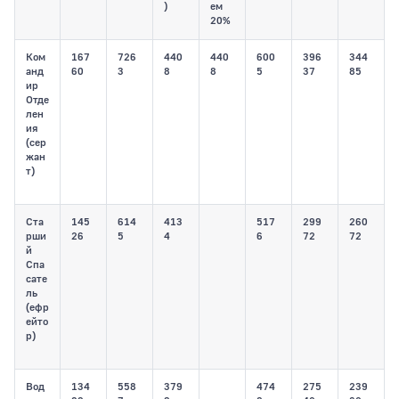
)
ем
20%
Ком
167
726
440
440
600
396
344
анд
60
3
8
8
5
37
85
ир
Отде
лен
ия
(сер
жан
т)
Ста
145
614
413
517
299
260
рши
26
5
4
6
72
72
й
Спа
сате
ль
(ефр
ейто
р)
Вод
134
558
379
474
275
239