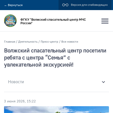
Версия для слабовидящих
←
Вернуться
ФГКУ "Волжский спасательный центр МЧС
России"
Главная
Деятельность
Пресс-центр
Все новости
Искать по:
Волжский спасательный центр посетили
всей фразе
ребята с центра “Семья” с
увлекательной экскурсией!
отдельным словам
Публикация не ранее
3 июня 2026, 15:22
Публикация не позднее